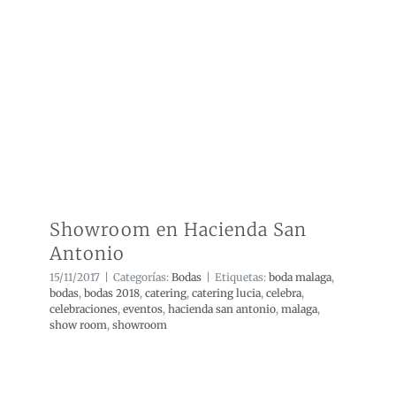
Showroom en Hacienda San Antonio
Showroom en Hacienda San
Antonio
15/11/2017
|
Categorías:
Bodas
|
Etiquetas:
boda malaga
,
bodas
,
bodas 2018
,
catering
,
catering lucia
,
celebra
,
celebraciones
,
eventos
,
hacienda san antonio
,
malaga
,
show room
,
showroom