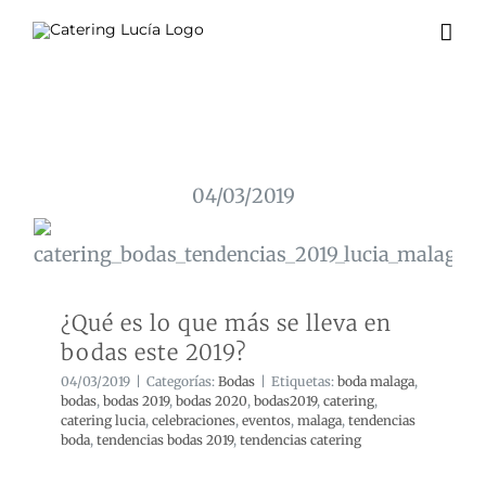
Skip
to
content
04/03/2019
¿Qué es lo que más se lleva en bodas
este 2019?
¿Qué es lo que más se lleva en
bodas este 2019?
04/03/2019
|
Categorías:
Bodas
|
Etiquetas:
boda malaga
,
bodas
,
bodas 2019
,
bodas 2020
,
bodas2019
,
catering
,
catering lucia
,
celebraciones
,
eventos
,
malaga
,
tendencias
boda
,
tendencias bodas 2019
,
tendencias catering